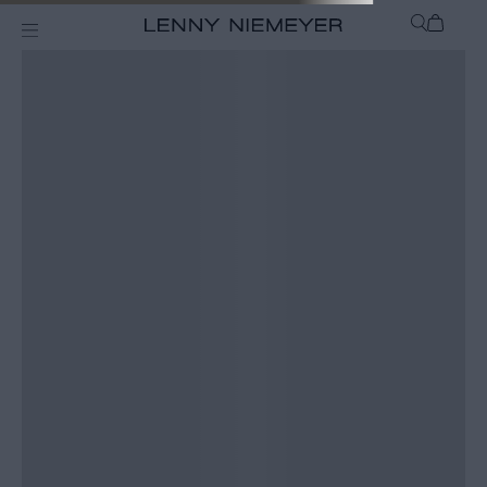
calca-fina-atlantis-ca438lv24
Home >
Não encontramos o que você procura
calca-fina-atlantis-ca438lv24
● Tente palavras menos específicas
● Escreva pelo menos 4 caracteres no campo de busca
● Use os menus do site para navegar pelas categorias dos produtos