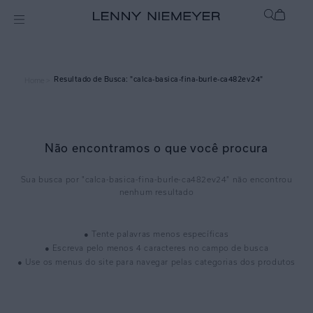
calca-basica-fina-burle-ca482ev24
Home >
Não encontramos o que você procura
calca-basica-fina-burle-ca482ev24
● Tente palavras menos específicas
● Escreva pelo menos 4 caracteres no campo de busca
● Use os menus do site para navegar pelas categorias dos produtos