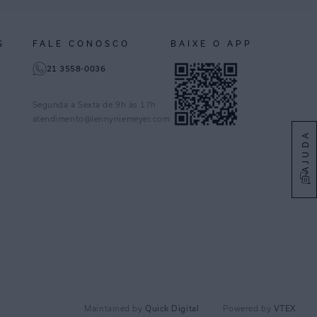
S
FALE CONOSCO
BAIXE O APP
21 3558-0036
Segunda a Sexta de 9h às 17h
atendimento@lennyniemeyer.com
AJUDA
Quick Digital
VTEX
Maintained by
Powered by