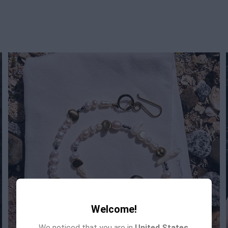
Welcome!
We noticed that you are in
United States
.