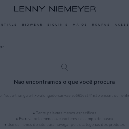
ENTIALS
BIOWEAR
BIQUÍNIS
MAIÔS
ROUPAS
ACES
24
Não encontramos o que você procura
sutia-triangulo-fixo-alongado-canvas-so561ev24
● Tente palavras menos específicas
● Escreva pelo menos 4 caracteres no campo de busca
● Use os menus do site para navegar pelas categorias dos produtos