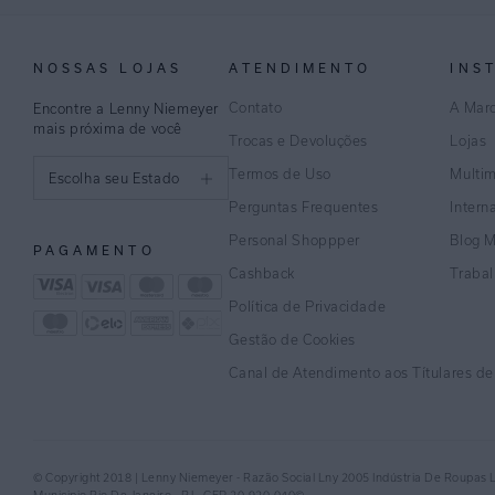
NOSSAS LOJAS
ATENDIMENTO
INS
Contato
A Mar
Encontre a Lenny Niemeyer
mais próxima de você
Trocas e Devoluções
Lojas
Termos de Uso
Multi
Escolha seu Estado
Perguntas Frequentes
Intern
São Paulo
Personal Shoppper
Blog 
PAGAMENTO
Rio de Janeiro
Cashback
Traba
Política de Privacidade
Minas Gerais
Gestão de Cookies
Espírito Santo
Canal de Atendimento aos Títulares d
Bahia
Pernambuco
© Copyright 2018 | Lenny Niemeyer - Razão Social Lny 2005 Indústria De Roupas 
Distrito Federal