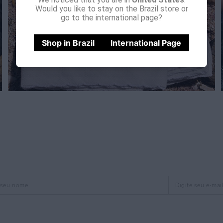
Would you like to stay on the Brazil store or
go to the international page?
Shop in Brazil
International Page