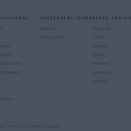
TITUCIONAL
SUSTENTABILIDADE
REDES SOCIAI
ca
Biowear
Instagram
Feito no Brasil
TikTok
marcas
youtube
ational
Spotify
Mundo Lenny
Pinterest
lhe Conosco
Facebook
Linkedin
e Dados
Ltda - CNPJ 07.543.288/0001-90 Estado E