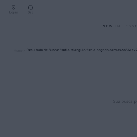
Lojas
Sac
NEW IN
ESS
sutia-triangulo-fixo-alongado-canvas-so561ev
Home >