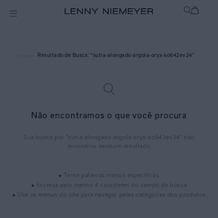
sutia-alongado-argola-oryx-so642ev24
Home >
Não encontramos o que você procura
sutia-alongado-argola-oryx-so642ev24
● Tente palavras menos específicas
● Escreva pelo menos 4 caracteres no campo de busca
● Use os menus do site para navegar pelas categorias dos produtos