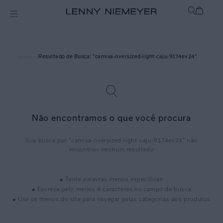
camisa-oversized-light-caju-9174ev24
Home >
Não encontramos o que você procura
camisa-oversized-light-caju-9174ev24
● Tente palavras menos específicas
● Escreva pelo menos 4 caracteres no campo de busca
● Use os menus do site para navegar pelas categorias dos produtos