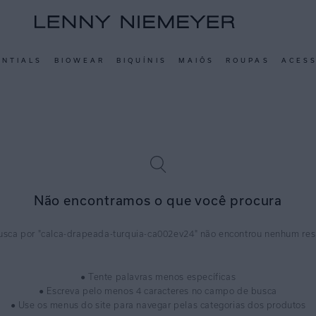
ENTIALS
BIOWEAR
BIQUÍNIS
MAIÔS
ROUPAS
ACES
Não encontramos o que você procura
calca-drapeada-turquia-ca002ev24
● Tente palavras menos específicas
● Escreva pelo menos 4 caracteres no campo de busca
● Use os menus do site para navegar pelas categorias dos produtos