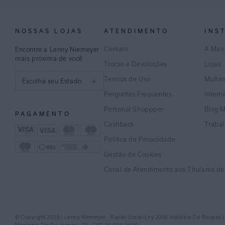
NOSSAS LOJAS
ATENDIMENTO
INS
Contato
A Mar
Encontre a Lenny Niemeyer
mais próxima de você
Trocas e Devoluções
Lojas
Termos de Uso
Multi
Escolha seu Estado
Perguntas Frequentes
Intern
São Paulo
Personal Shoppper
Blog 
PAGAMENTO
Rio de Janeiro
Cashback
Traba
Política de Privacidade
Minas Gerais
Gestão de Cookies
Espírito Santo
Canal de Atendimento aos Títulares d
Bahia
Pernambuco
© Copyright 2018 | Lenny Niemeyer - Razão Social Lny 2005 Indústria De Roupas 
Distrito Federal