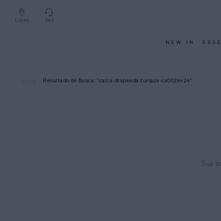
Lojas
Sac
NEW IN
ESS
calca-drapeada-turquia-ca002ev24
Home >