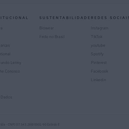
TITUCIONAL
SUSTENTABILIDADE
REDES SOCIAI
ca
Biowear
Instagram
Feito no Brasil
TikTok
marcas
youtube
ational
Spotify
Mundo Lenny
Pinterest
lhe Conosco
Facebook
Linkedin
e Dados
Ltda - CNPJ 07.543.288/0001-90 Estado E