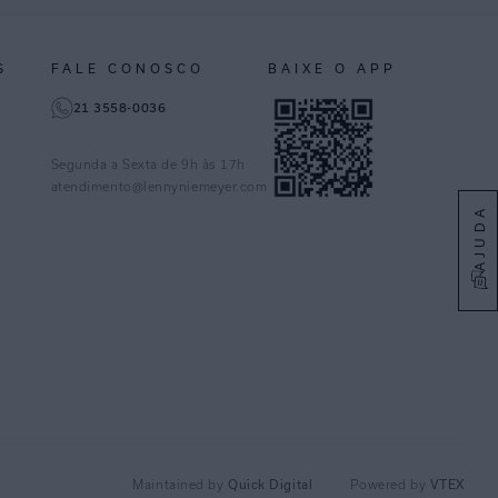
S
FALE CONOSCO
BAIXE O APP
21 3558-0036
Segunda a Sexta de 9h às 17h
atendimento@lennyniemeyer.com
AJUDA
Quick Digital
VTEX
Maintained by
Powered by