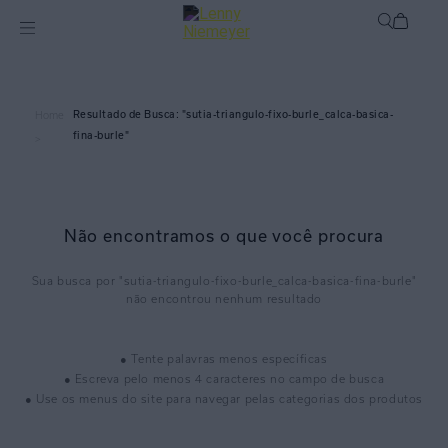
sutia-triangulo-fixo-burle_calca-basica-
Home
fina-burle
>
Não encontramos o que você procura
sutia-triangulo-fixo-burle_calca-basica-fina-burle
● Tente palavras menos específicas
● Escreva pelo menos 4 caracteres no campo de busca
● Use os menus do site para navegar pelas categorias dos produtos