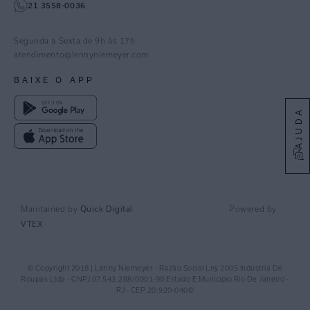
21 3558-0036
Facebook
Pinterest
Segunda a Sexta de 9h às 17h
Linkedin
atendimento@lennyniemeyer.com
youtube
BAIXE O APP
Spotify
AJUDA
Quick Digital
Maintained by
Powered by
VTEX
© Copyright 2018 | Lenny Niemeyer - Razão Social Lny 2005 Indústria De
Roupas Ltda - CNPJ 07.543.288/0001-90 Estado E Municipio Rio De Janeiro -
RJ - CEP 20.920-040©