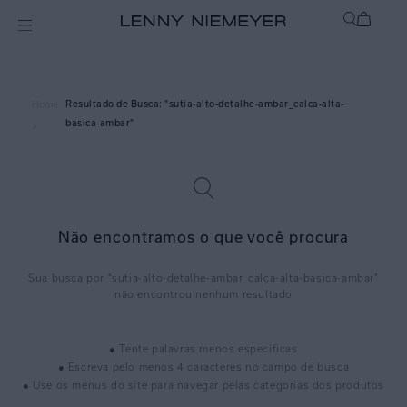
sutia-alto-detalhe-ambar_calca-alta-
Home
basica-ambar
>
Não encontramos o que você procura
sutia-alto-detalhe-ambar_calca-alta-basica-ambar
● Tente palavras menos específicas
● Escreva pelo menos 4 caracteres no campo de busca
● Use os menus do site para navegar pelas categorias dos produtos