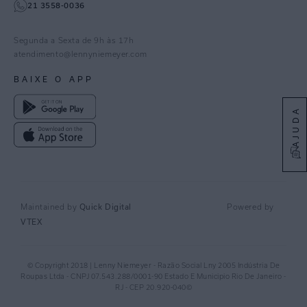
21 3558-0036
Facebook
Pinterest
Segunda a Sexta de 9h às 17h
Linkedin
atendimento@lennyniemeyer.com
youtube
BAIXE O APP
Spotify
AJUDA
Quick Digital
Maintained by
Powered by
VTEX
© Copyright 2018 | Lenny Niemeyer - Razão Social Lny 2005 Indústria De
Roupas Ltda - CNPJ 07.543.288/0001-90 Estado E Municipio Rio De Janeiro -
RJ - CEP 20.920-040©