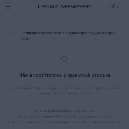
sutia-alongado-argola-oryx_calca-argola-
Home
oryx
>
Não encontramos o que você procura
sutia-alongado-argola-oryx_calca-argola-oryx
● Tente palavras menos específicas
● Escreva pelo menos 4 caracteres no campo de busca
● Use os menus do site para navegar pelas categorias dos produtos