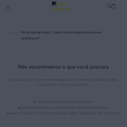
calca-reta-retangulo-bio-caiena-
Home
ca502lav24
>
Não encontramos o que você procura
calca-reta-retangulo-bio-caiena-ca502lav24
● Tente palavras menos específicas
● Escreva pelo menos 4 caracteres no campo de busca
● Use os menus do site para navegar pelas categorias dos produtos