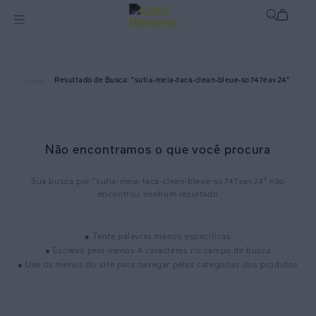
sutia-meia-taca-clean-bleue-so747eav24
Home >
Não encontramos o que você procura
sutia-meia-taca-clean-bleue-so747eav24
● Tente palavras menos específicas
● Escreva pelo menos 4 caracteres no campo de busca
● Use os menus do site para navegar pelas categorias dos produtos