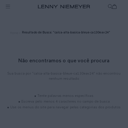
calca-alta-basica-bleue-ca130eav24
Home >
Não encontramos o que você procura
calca-alta-basica-bleue-ca130eav24
● Tente palavras menos específicas
● Escreva pelo menos 4 caracteres no campo de busca
● Use os menus do site para navegar pelas categorias dos produtos