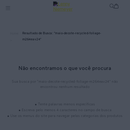
maio-decote-recycled-foliage-
Home
m264eav24
>
Não encontramos o que você procura
maio-decote-recycled-foliage-m264eav24
● Tente palavras menos específicas
● Escreva pelo menos 4 caracteres no campo de busca
● Use os menus do site para navegar pelas categorias dos produtos