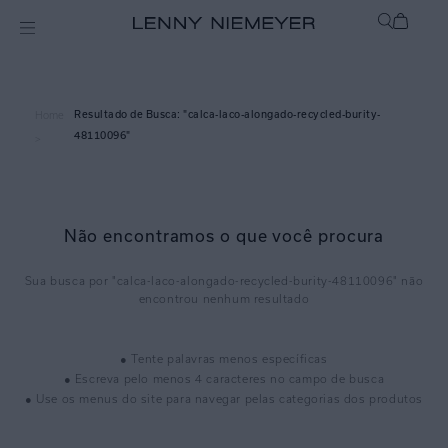
calca-laco-alongado-recycled-burity-
Home
48110096
>
Não encontramos o que você procura
calca-laco-alongado-recycled-burity-48110096
● Tente palavras menos específicas
● Escreva pelo menos 4 caracteres no campo de busca
● Use os menus do site para navegar pelas categorias dos produtos