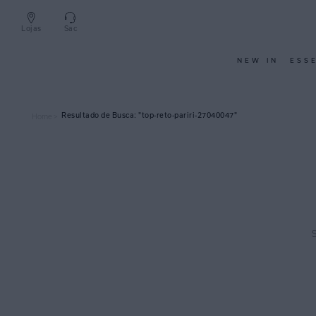
Lojas
Sac
NEW IN
ESS
top-reto-pariri-27040047
Home >