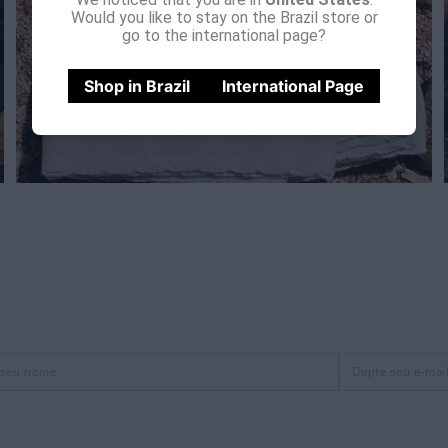
Would you like to stay on the Brazil store or
go to the international page?
Shop in Brazil
International Page