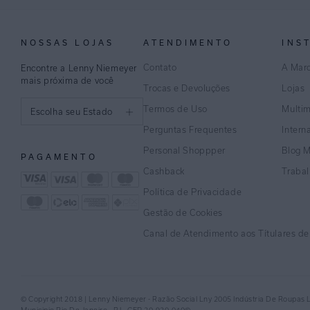
NOSSAS LOJAS
ATENDIMENTO
INS
Contato
A Mar
Encontre a Lenny Niemeyer
mais próxima de você
Trocas e Devoluções
Lojas
Termos de Uso
Multi
Escolha seu Estado
Perguntas Frequentes
Intern
São Paulo
Personal Shoppper
Blog 
PAGAMENTO
Rio de Janeiro
Cashback
Traba
Política de Privacidade
Minas Gerais
Gestão de Cookies
Espírito Santo
Canal de Atendimento aos Títulares d
Bahia
Pernambuco
© Copyright 2018 | Lenny Niemeyer - Razão Social Lny 2005 Indústria De Roupas 
Distrito Federal