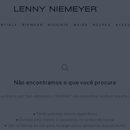
ENTIALS
BIOWEAR
BIQUÍNIS
MAIÔS
ROUPAS
ACES
Não encontramos o que você procura
top-reto-pariri-27040047
● Tente palavras menos específicas
● Escreva pelo menos 4 caracteres no campo de busca
● Use os menus do site para navegar pelas categorias dos produtos