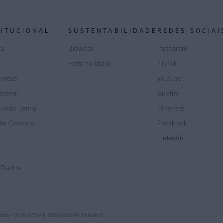
TITUCIONAL
SUSTENTABILIDADE
REDES SOCIAI
ca
Biowear
Instagram
Feito no Brasil
TikTok
marcas
youtube
ational
Spotify
Mundo Lenny
Pinterest
lhe Conosco
Facebook
Linkedin
e Dados
Ltda - CNPJ 07.543.288/0001-90 Estado E