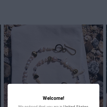
Welcome!
We noticed that you are in
United States
.