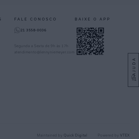
S
FALE CONOSCO
BAIXE O APP
21 3558-0036
Segunda a Sexta de 9h às 17h
atendimento@lennyniemeyer.com
AJUDA
Quick Digital
VTEX
Maintained by
Powered by