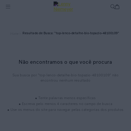
top-lenco-detalhe-bio-topazio-48100109
Home >
Não encontramos o que você procura
top-lenco-detalhe-bio-topazio-48100109
● Tente palavras menos específicas
● Escreva pelo menos 4 caracteres no campo de busca
● Use os menus do site para navegar pelas categorias dos produtos