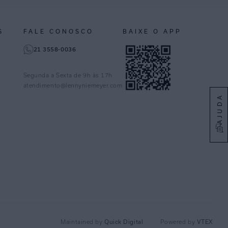
S
FALE CONOSCO
BAIXE O APP
21 3558-0036
Segunda a Sexta de 9h às 17h
atendimento@lennyniemeyer.com
AJUDA
Quick Digital
VTEX
Maintained by
Powered by