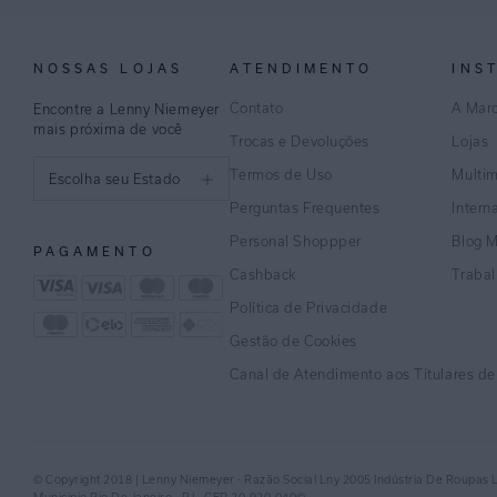
NOSSAS LOJAS
ATENDIMENTO
INS
Contato
A Mar
Encontre a Lenny Niemeyer
mais próxima de você
Trocas e Devoluções
Lojas
Termos de Uso
Multi
Escolha seu Estado
Perguntas Frequentes
Intern
São Paulo
Personal Shoppper
Blog 
PAGAMENTO
Rio de Janeiro
Cashback
Traba
Política de Privacidade
Minas Gerais
Gestão de Cookies
Espírito Santo
Canal de Atendimento aos Títulares d
Bahia
Pernambuco
© Copyright 2018 | Lenny Niemeyer - Razão Social Lny 2005 Indústria De Roupas 
Distrito Federal