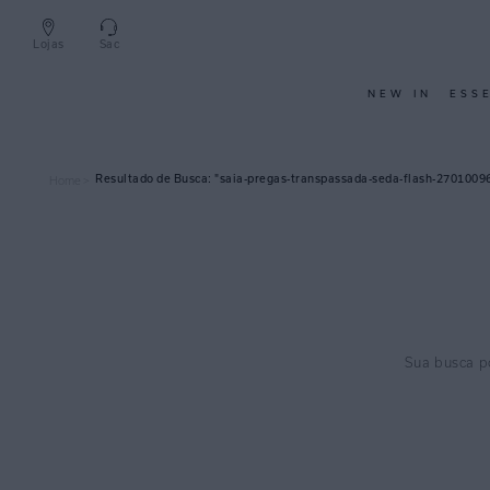
Lojas
Sac
NEW IN
ESS
saia-pregas-transpassada-seda-flash-2701009
Home >