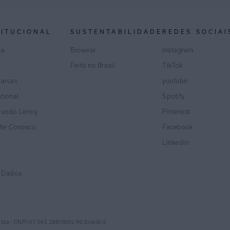
TITUCIONAL
SUSTENTABILIDADE
REDES SOCIAI
ca
Biowear
Instagram
Feito no Brasil
TikTok
marcas
youtube
ational
Spotify
Mundo Lenny
Pinterest
lhe Conosco
Facebook
Linkedin
e Dados
Ltda - CNPJ 07.543.288/0001-90 Estado E