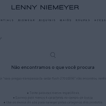
ENTIALS
BIOWEAR
BIQUÍNIS
MAIÔS
ROUPAS
ACES
6
Não encontramos o que você procura
saia-pregas-transpassada-seda-flash-27010096
● Tente palavras menos específicas
● Escreva pelo menos 4 caracteres no campo de busca
● Use os menus do site para navegar pelas categorias dos produtos