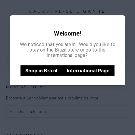
GANHE
CADASTRE-SE E
15% OFF
NA PRIMEIRA COMPRA
*Cupom não acumulativo com outras promoções e descontos
Welcome!
We noticed that you are in
. Would you like to
stay on the Brazil store or go to the
international page?
CADASTRE-SE
Shop in Brazil
International Page
NOSSAS LOJAS
Encontre a Lenny Niemeyer mais próxima de você
Escolha seu Estado
São Paulo