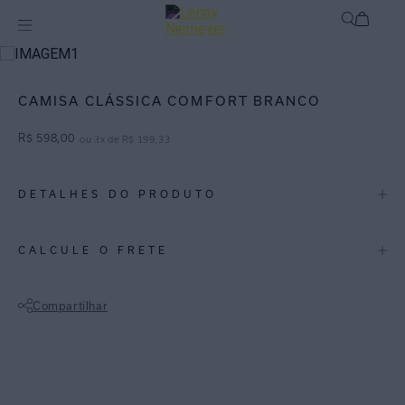
Roupas
Blusas / Camisas
CAMISA CLÁSSICA COMFORT BRANCO
R$
598
,
00
ou
3
x de
R$
199
,
33
DETALHES DO PRODUTO
REF:
27040129.003
CALCULE O FRETE
BRANCO: Cor clássica e atemporal que garante luminosidade nas
diversas possibilidades de composição de looks.
Compartilhar
Camisa de algodão com mangas longas e detalhe de punho com
Não sei meu CEP
botões. Possui pala nas costas de onde saem duas pregas, barra
arredondada nas laterais com fenda e abotoamento frontal.
Confortável e elegante, ideal para o dia a dia ou ocasiões casuais