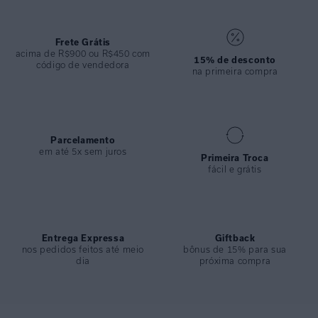
sofisticadas. Perfeita para combinar com alfaiataria ou jeans em
ambientes urbanos.
Frete Grátis
ESPECIFICAÇÕES
acima de R$900 ou R$450 com
15% de desconto
código de vendedora
COLEÇÃO
:
Basica
na primeira compra
COMPOSIÇÃO
:
100%algodao
Parcelamento
em até 5x sem juros
Primeira Troca
fácil e grátis
Entrega Expressa
Giftback
nos pedidos feitos até meio
bônus de 15% para sua
dia
próxima compra