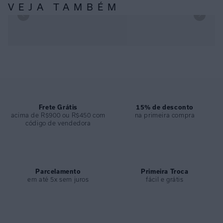
ESPECIFICAÇÕES
VEJA TAMBÉM
COLEÇÃO
:
Inverno 2024
COMPOSIÇÃO
:
80% Poliamida 20% Elastano
TOP OMBRO SLIM CALI E CALÇA HOT PANTS CAVA CALI
Frete Grátis
15% de desconto
acima de R$900 ou R$450 com
na primeira compra
código de vendedora
Parcelamento
Primeira Troca
em até 5x sem juros
fácil e grátis