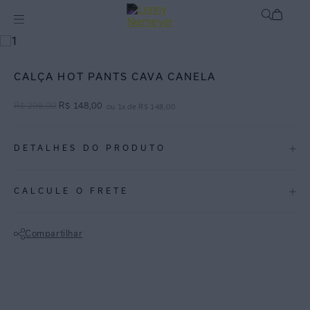
mix-and-match
Bottom
CALÇA HOT PANTS CAVA CANELA
R$
298
,
00
R$
148
,
00
ou
1
x de
R$
148
,
00
DETALHES DO PRODUTO
REF:
48110051.3759
CALCULE O FRETE
Canela: Canela é um tom de vermelho profundo que evoca
sofisticação e conforto à coleção.
Compartilhar
Calcinha de biquíni, modelo hot pants com cintura alta. Peça feita em
Não sei meu CEP
Lycra de textura com brilho e proteção FPU 50+ no vermelho canela.
Ótima combinação com modelos de top tomara que caia.