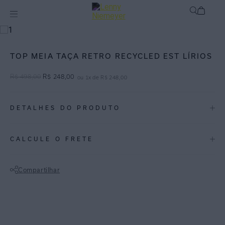
mix-and-match
Top
TOP MEIA TAÇA RETRO RECYCLED EST LÍRIOS
R$
498
,
00
R$
248
,
00
ou
1
x de
R$
248
,
00
DETALHES DO PRODUTO
REF:
48100016.3749
CALCULE O FRETE
Lírios: Feita a partir da técnica de cianotipia, a estampa Lírios é um
floral localizado com fundo em tons de azul ultramarine.
Compartilhar
Top meia taça com estampa floral, modelo perfeito para quem gosta
Não sei meu CEP
de uma opção mais moderna, agregando estilo ao seu look praia.
Peça feita em Lycra reciclada FPU 50+.