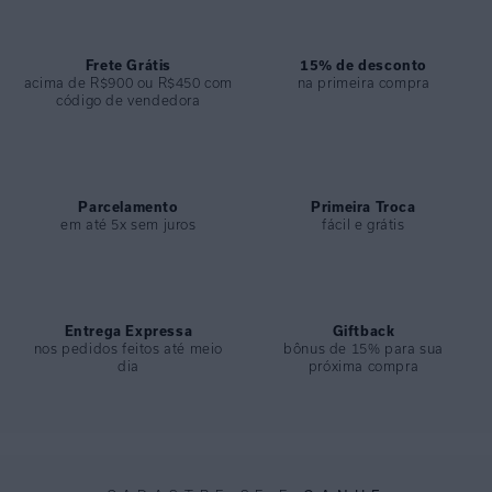
ESPECIFICAÇÕES
COLEÇÃO
:
Inverno 2024
COMPOSIÇÃO
Frete Grátis
:
82% Poliamida 18%elastano
15% de desconto
acima de R$900 ou R$450 com
na primeira compra
código de vendedora
Parcelamento
Primeira Troca
em até 5x sem juros
fácil e grátis
Entrega Expressa
Giftback
nos pedidos feitos até meio
bônus de 15% para sua
dia
próxima compra