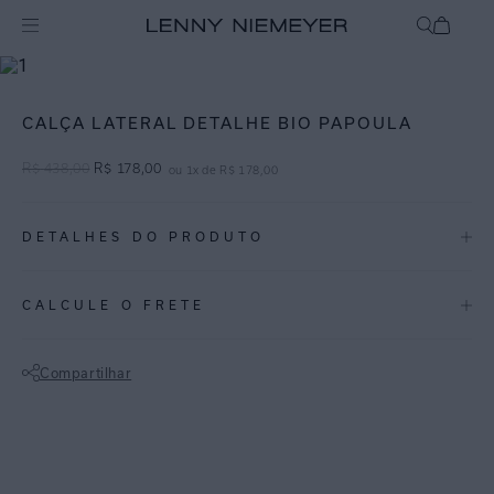
mix-and-match
Bottom
CALÇA LATERAL DETALHE BIO PAPOULA
R$
438
,
00
R$
178
,
00
ou
1
x de
R$
178
,
00
DETALHES DO PRODUTO
REF:
48110120.3762
CALCULE O FRETE
Calcinha de biquíni em tom vermelho vibrante com detalhes em couro
marrom nas laterais. Lycra Biodegradável FPU 50+.
Compartilhar
ESPECIFICAÇÕES
Não sei meu CEP
COLEÇÃO
:
Inverno 2024
COMPOSIÇÃO
:
82% Poliamida 18%elastano