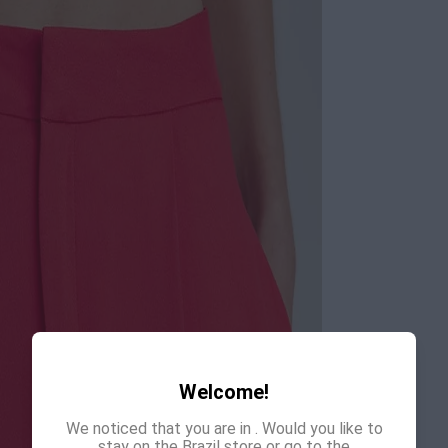
Welcome!
We noticed that you are in
. Would you like to
stay on the Brazil store or go to the