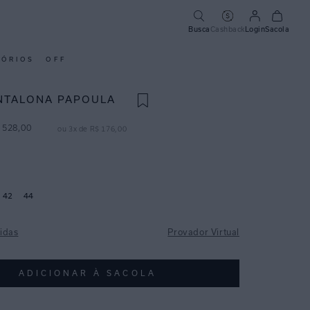
Busca
Cashback
Login
Sacola
SÓRIOS
OFF
NTALONA PAPOULA
528
,
00
ou
3
x de
R$
176
,
00
42
44
idas
Provador Virtual
ADICIONAR À SACOLA