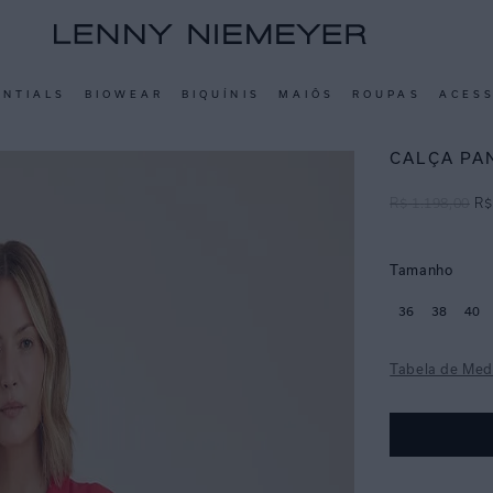
ENTIALS
BIOWEAR
BIQUÍNIS
MAIÔS
ROUPAS
ACES
CALÇA PA
R$
1
.
198
,
00
R$
Tamanho
36
38
40
Tabela de Med