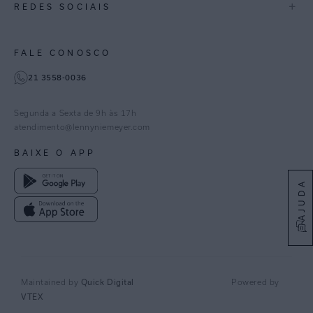
+
REDES SOCIAIS
Goiás
Trabalhe Conosco
Feito no Brasil
Paraná
Gestão de Cookies
Instagram
FALE CONOSCO
TikTok
21 3558-0036
Facebook
Pinterest
Segunda a Sexta de 9h às 17h
Linkedin
atendimento@lennyniemeyer.com
youtube
BAIXE O APP
Spotify
AJUDA
Maintained by
Quick Digital
Powered by
VTEX