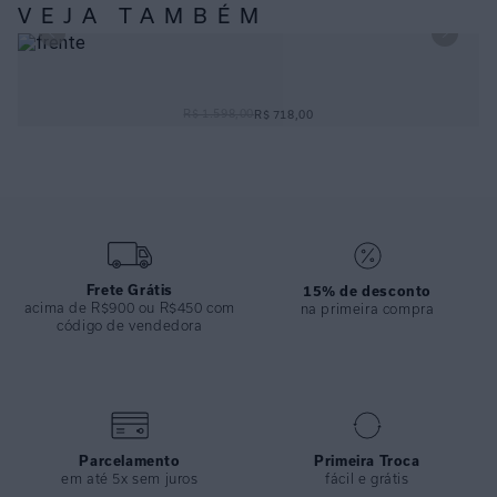
ESPECIFICAÇÕES
VEJA TAMBÉM
COLEÇÃO
:
Inverno 2024
COMPOSIÇÃO
:
100% Seda
CALÇA CLÁSSICA SEDA EST FALÉSIAS
R$ 1.598,00
R$ 718,00
Frete Grátis
15% de desconto
acima de R$900 ou R$450 com
na primeira compra
código de vendedora
Parcelamento
Primeira Troca
em até 5x sem juros
fácil e grátis