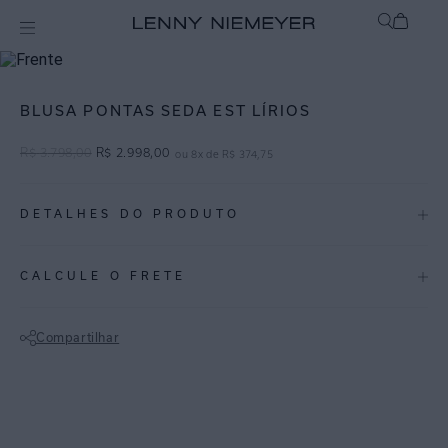
Off
Roupas
BLUSA PONTAS SEDA EST LÍRIOS
R$
3
.
798
,
00
R$
2
.
998
,
00
ou
8
x de
R$
374
,
75
DETALHES DO PRODUTO
REF:
27040010.3749
CALCULE O FRETE
Lírios: Feita a partir da técnica de cianotipia, a estampa Lírios é um
floral localizado com fundo em tons de azul ultramarine.
Compartilhar
Blusa em seda com estampa floral, decote reto, alças finas com
Não sei meu CEP
regulador e fendas longas nas laterais. Esta blusa traz modernidade e
elegância para as produções, ideal para os dias mais quentes.