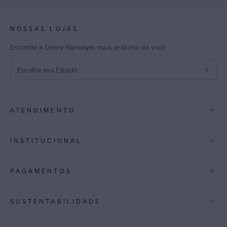
NOSSAS LOJAS
Encontre a Lenny Niemeyer mais próxima de você
Escolha seu Estado
São Paulo
+
ATENDIMENTO
Rio de Janeiro
Minas Gerais
Contato
+
INSTITUCIONAL
Trocas e Devoluções
Espirito Santo
Termos de Uso
A Marca
+
PAGAMENTOS
Bahia
Perguntas Frequentes
Lojas
Pernambuco
Personal Shoppper
Multimarcas
+
SUSTENTABILIDADE
Cashback
International
Distrito Federal
Política de Privacidade
Blog Mundo Lenny
Biowear