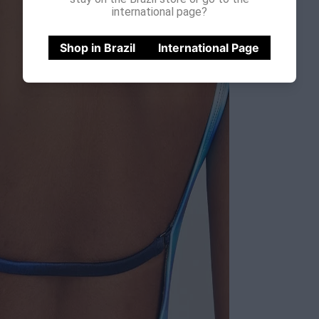
international page?
Shop in Brazil
International Page