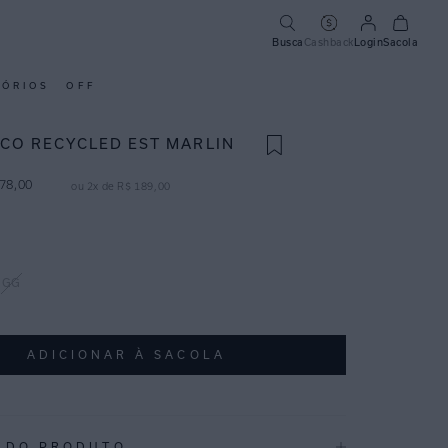
Busca
Cashback
Login
Sacola
SÓRIOS
OFF
ICO RECYCLED EST MARLIN
78
,
00
ou
2
x de
R$
189
,
00
GG
ADICIONAR À SACOLA
 DO PRODUTO