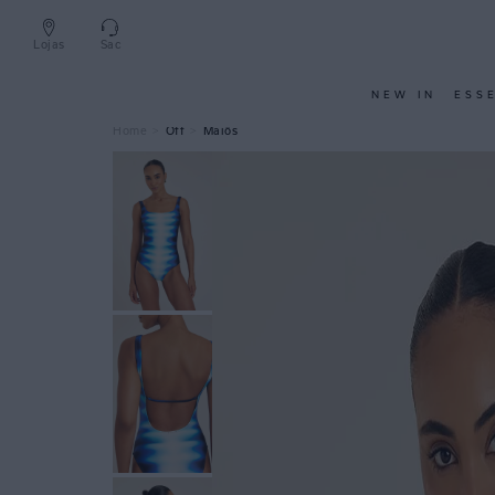
Lojas
Sac
NEW IN
ESS
Off
Maiôs