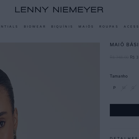
ENTIALS
BIOWEAR
BIQUÍNIS
MAIÔS
ROUPAS
ACES
MAIÔ BÁS
R$
748
,
00
R$
3
Tamanho
P
M
G
DETALHES