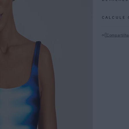
REF:
48020015
CALCULE 
Marlin: Releitu
da marca, a est
Compartilha
Maiô básico com
Não sei meu CE
reciclada com p
sofisticação pa
urbanos.
ESPECIFI
COLEÇÃO
:
COMPOSI