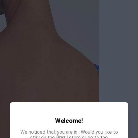
Welcome!
We noticed that you are in
. Would you like to
stay on the Brazil store or go to the