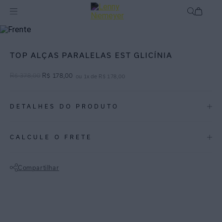
Off
Roupas
TOP ALÇAS PARALELAS EST GLICÍNIA
R$
378
,
00
R$
178
,
00
ou
1
x de
R$
178
,
00
DETALHES DO PRODUTO
REF:
27040051.3743
CALCULE O FRETE
Glicínia: Reedição de uma estampa de inverno 2012, Glicínia foi
redesenhada com pinceladas aquareladas.
Compartilhar
Top feminino com alças paralelas mais grossas. Peça em viscose.
Não sei meu CEP
Este top é excelente para composições mais sofisticadas, com calças
e saias mais longas.