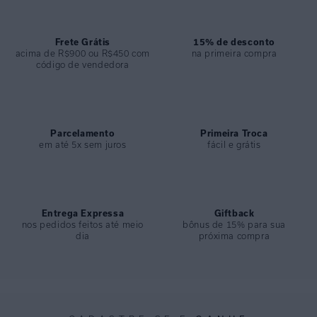
ESPECIFICAÇÕES
COLEÇÃO
:
Inverno 2024
COMPOSIÇÃO
Frete Grátis
:
100% Viscose
15% de desconto
acima de R$900 ou R$450 com
na primeira compra
código de vendedora
Parcelamento
Primeira Troca
em até 5x sem juros
fácil e grátis
Entrega Expressa
Giftback
nos pedidos feitos até meio
bônus de 15% para sua
dia
próxima compra