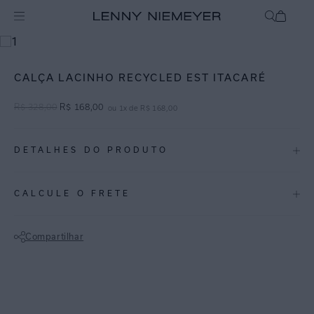
mix-and-match
Bottom
CALÇA LACINHO RECYCLED EST ITACARÉ
R$
328
,
00
R$
168
,
00
ou
1
x de
R$
168
,
00
DETALHES DO PRODUTO
REF:
48110013.3745
CALCULE O FRETE
Itacaré: Uma reedição da estampa icônica do verão 2005, a Itacaré é
uma paisagem praiana feita com aquarelado em fundo de linho
Compartilhar
natural.
Calcinha de lacinho com ponteiras em metal dourado, montando o
Não sei meu CEP
conjunto clássico para dias ensolarados. Lycra reciclada com
proteção UV FPU 50+.