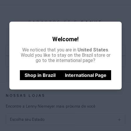
CADASTRE-SE E
GANHE
15% OFF
NA PRIMEIRA COMPRA
*Cupom não acumulativo com outras promoções e descontos
Welcome!
We noticed that you are in
United States
.
Would you like to stay on the Brazil store or
go to the international page?
CADASTRE-SE
Shop in Brazil
International Page
NOSSAS LOJAS
Encontre a Lenny Niemeyer mais próxima de você
Escolha seu Estado