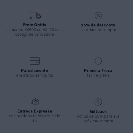
ESPECIFICAÇÕES
COLEÇÃO
:
Inverno 2024
COMPOSIÇÃO
:
82% Poliamida 18%elastano
Frete Grátis
15% de desconto
acima de R$900 ou R$450 com
na primeira compra
código de vendedora
Parcelamento
Primeira Troca
em até 5x sem juros
fácil e grátis
Entrega Expressa
Giftback
nos pedidos feitos até meio
bônus de 15% para sua
dia
próxima compra