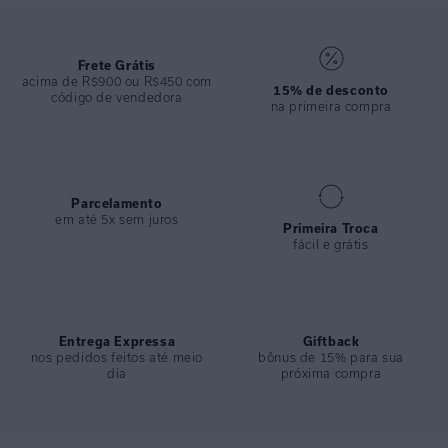
ESPECIFICAÇÕES
COLEÇÃO
:
Inverno 2024
COMPOSIÇÃO
Frete Grátis
:
82% Poliamida 18%elastano
acima de R$900 ou R$450 com
15% de desconto
código de vendedora
na primeira compra
Parcelamento
em até 5x sem juros
Primeira Troca
fácil e grátis
Entrega Expressa
Giftback
nos pedidos feitos até meio
bônus de 15% para sua
dia
próxima compra