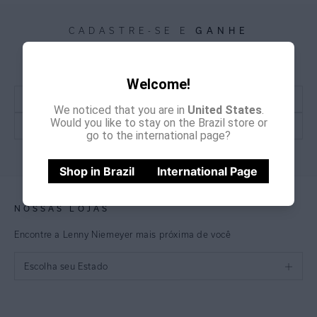
GANHE
CADASTRE-SE E
15% OFF
NA PRIMEIRA COMPRA
*Cupom não acumulativo com outras promoções e descontos
Welcome!
We noticed that you are in
United States
.
Would you like to stay on the Brazil store or
go to the international page?
CADASTRE-SE
Shop in Brazil
International Page
NOSSAS LOJAS
Encontre a Lenny Niemeyer mais próxima de você
Escolha seu Estado
São Paulo