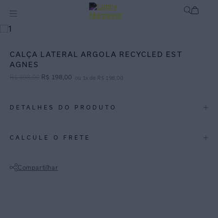
mix-and-match
Bottom
CALÇA LATERAL ARGOLA RECYCLED EST
AGNES
R$
398
,
00
R$
198
,
00
ou
1
x de
R$
198
,
00
DETALHES DO PRODUTO
REF:
48110035.3755
CALCULE O FRETE
Agnes: Inspirada no trabalho geométrico da artista Agnes Martin, a
listra vertical Agnes vem em tons de dourado num fundo junto ao
Compartilhar
preto.
Calcinha estampada em tons de dourado e preto, com detalhe de
Não sei meu CEP
argola nas laterais. Os detalhes modernos deixam o biquíni bem
elegante, sem perder o conforto. Peça feita de Lycra reciclada FPU
50+.