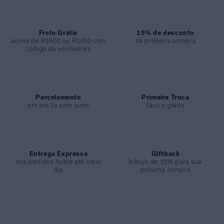
ESPECIFICAÇÕES
COLEÇÃO
:
Inverno 2024
Frete Grátis
15% de desconto
acima de R$900 ou R$450 com
na primeira compra
COMPOSIÇÃO
:
82% Poliamida 18%elastano
código de vendedora
Parcelamento
Primeira Troca
em até 5x sem juros
fácil e grátis
Entrega Expressa
Giftback
nos pedidos feitos até meio
bônus de 15% para sua
dia
próxima compra