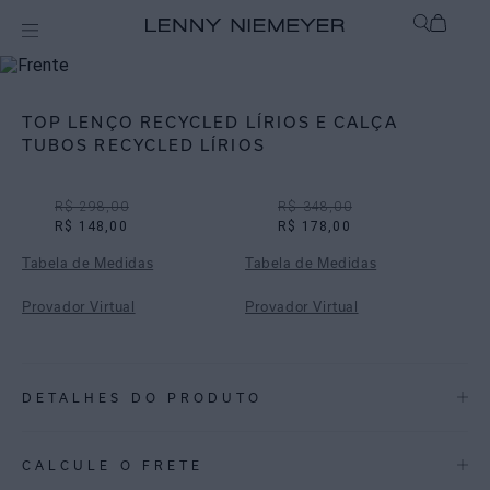
Off
Biquínis
TOP LENÇO RECYCLED LÍRIOS E CALÇA
TUBOS RECYCLED LÍRIOS
R$ 298,00
R$ 348,00
R$ 148,00
R$ 178,00
Tabela de Medidas
Tabela de Medidas
Provador Virtual
Provador Virtual
DETALHES DO PRODUTO
REF:
48100017.3749_48110018.3749
CALCULE O FRETE
Lírios: Feita a partir da técnica de cianotipia, a estampa Lírios é um