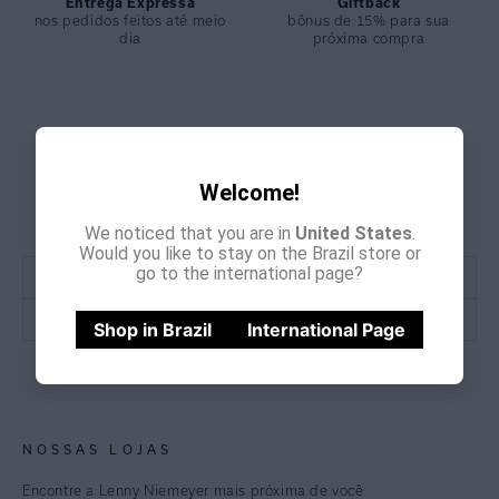
Entrega Expressa
Giftback
nos pedidos feitos até meio
bônus de 15% para sua
dia
próxima compra
GANHE
CADASTRE-SE E
Welcome!
15% OFF
NA PRIMEIRA COMPRA
*Cupom não acumulativo com outras promoções e descontos
We noticed that you are in
United States
.
Would you like to stay on the Brazil store or
go to the international page?
Shop in Brazil
International Page
CADASTRE-SE
NOSSAS LOJAS
Encontre a Lenny Niemeyer mais próxima de você