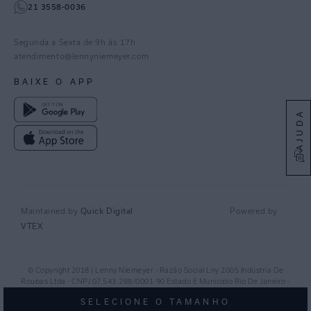
21 3558-0036
Facebook
Pinterest
Segunda a Sexta de 9h às 17h
Linkedin
atendimento@lennyniemeyer.com
youtube
BAIXE O APP
Spotify
AJUDA
Quick Digital
Maintained by
Powered by
VTEX
© Copyright 2018 | Lenny Niemeyer - Razão Social Lny 2005 Indústria De
Roupas Ltda - CNPJ 07.543.288/0001-90 Estado E Municipio Rio De Janeiro -
RJ - CEP 20.920-040©
SELECIONE O TAMANHO