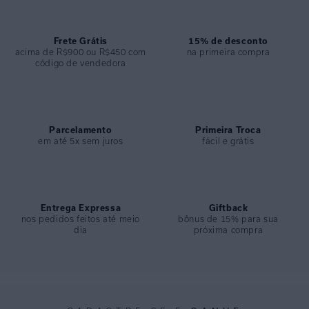
ou fim de tarde para dar um toque de modernidade ao visual.
ESPECIFICAÇÕES
Frete Grátis
15% de desconto
acima de R$900 ou R$450 com
na primeira compra
COLEÇÃO
:
Verão 2025
código de vendedora
COMPOSIÇÃO
:
100% Seda
Parcelamento
Primeira Troca
em até 5x sem juros
fácil e grátis
Entrega Expressa
Giftback
nos pedidos feitos até meio
bônus de 15% para sua
dia
próxima compra