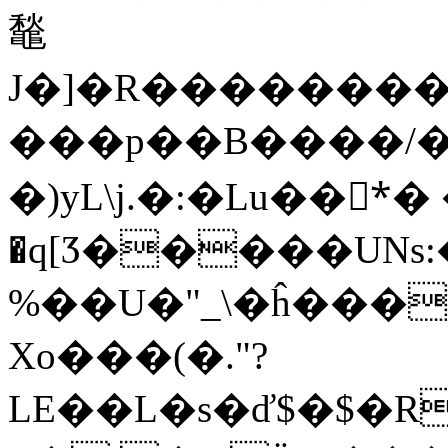
䵸
J�]�R�������
���p��B����/�
�)yL\j.�:�Lu��*ٕ� 
�q[Ӡ�����UNs
%��U�"_\�ĥ���
Xo���(�."?
LE��L�s�ď$�$�R�[�@hw&�f�����E��c