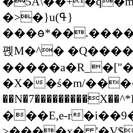
�5A\��+�q�m
�>�}u(ߟ}
���ᰟ*��.����
폕M�^� �Q���
�����a�R_�["
�X��ś�m/��
��޶a�
��N�7���������X��^*H
���E,e-r�i��9
>����x� '�V$