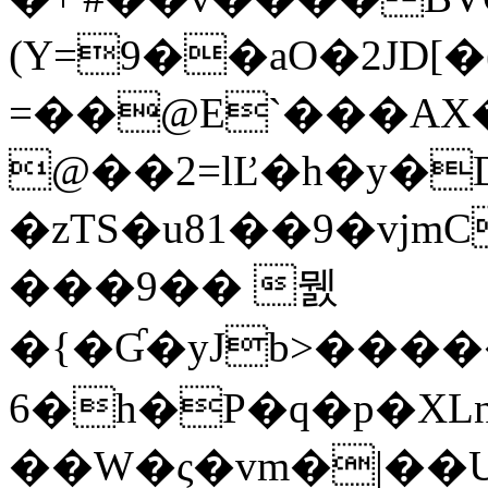
(Y=9��aO�2JD[�
=��@E`���AX
@��2=lĽ�h�y�
�zTS�u81��9�vj
���9�� 뭸
�{�Ɠ�yJb>����
6�h�P�q�p�XLn
��W�ς�vm�|��U�E�