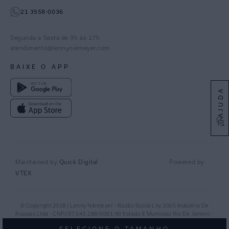
21 3558-0036
Facebook
Pinterest
Segunda a Sexta de 9h às 17h
Linkedin
atendimento@lennyniemeyer.com
youtube
BAIXE O APP
Spotify
AJUDA
Quick Digital
Maintained by
Powered by
VTEX
© Copyright 2018 | Lenny Niemeyer - Razão Social Lny 2005 Indústria De
Roupas Ltda - CNPJ 07.543.288/0001-90 Estado E Municipio Rio De Janeiro -
RJ - CEP 20.920-040©
SELECIONE O TAMANHO