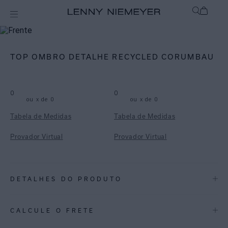
mix-and-match
Top
TOP OMBRO DETALHE RECYCLED CORUMBAU
0
0
ou
x de
0
ou
x de
0
Tabela de Medidas
Tabela de Medidas
Provador Virtual
Provador Virtual
DETALHES DO PRODUTO
REF:
48100220.3811
CALCULE O FRETE
CORUMBAÚ: Uma paisagem aquarelada inspirada nas praias da