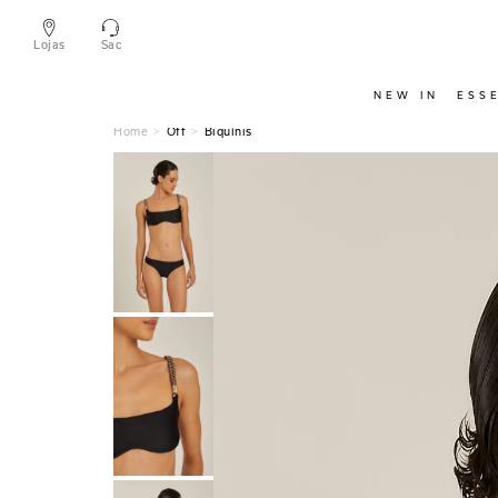
Lojas
Sac
NEW IN
ESS
Off
Biquínis