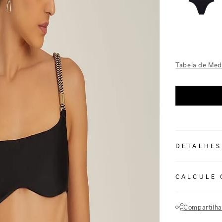
Tabela de Med
DETALHES
REF:
48100256
CALCULE 
Preto: Atempora
peças estampad
Compartilha
Top estilo cami