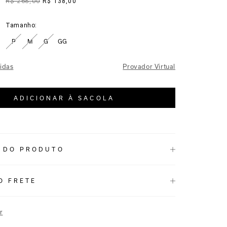
R$ 268,00
R$ 138,00
Tamanho:
P
M
G
GG
idas
Provador Virtual
ADICIONAR À SACOLA
 DO PRODUTO
.004_48110288.004
O FRETE
l e elegante, é a cor ideal para compor produções com
as ou looks monocromáticos.
r
seta com aro, fechamento nas costas e alças em corda