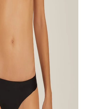
Não sei meu CE
elástica com pa
por apresentar 
proteção UV FPU
para um look el
Calça média bás
e uma silhueta 
uma escolha prát
ESPECIFI
COLEÇÃO
:
COMPOSI