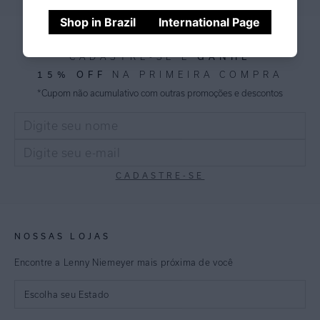
Shop in Brazil
International Page
GANHE
CADASTRE-SE E
15% OFF
NA PRIMEIRA COMPRA
*Cupom não acumulativo com outras promoções e descontos
CADASTRE-SE
NOSSAS LOJAS
Encontre a Lenny Niemeyer mais próxima de você
Escolha seu Estado