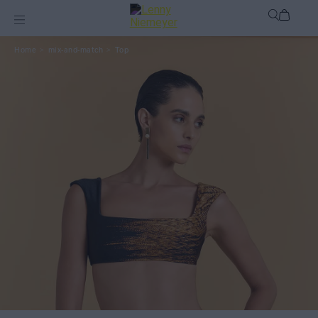
mix-and-match
Top