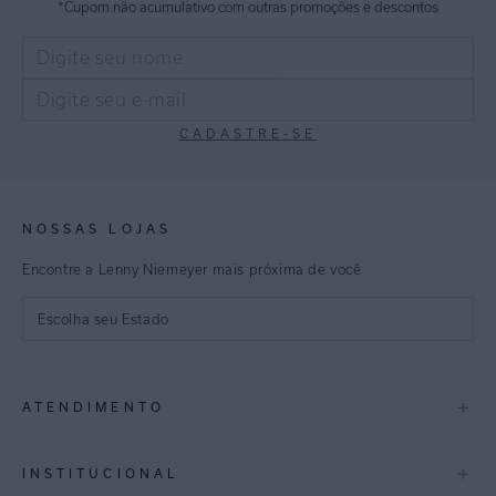
*Cupom não acumulativo com outras promoções e descontos
CADASTRE-SE
NOSSAS LOJAS
Encontre a Lenny Niemeyer mais próxima de você
Escolha seu Estado
São Paulo
+
ATENDIMENTO
Rio de Janeiro
Minas Gerais
Contato
+
INSTITUCIONAL
Trocas e Devoluções