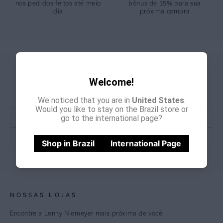
nos pedidos feitos até meio
bônus de 15% para sua
dia
próxima compra
GANHE
CADASTRE-SE E
Welcome!
15% OFF
NA PRIMEIRA COMPRA
*Cupom não acumulativo com outras promoções e descontos
We noticed that you are in
United States
.
Would you like to stay on the Brazil store or
go to the international page?
Shop in Brazil
International Page
CADASTRE-SE
NOSSAS LOJAS
Encontre a Lenny Niemeyer mais próxima de você