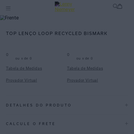
mix-and-match
Top
TOP LENÇO LOOP RECYCLED BISMARK
0
0
ou
x de
0
ou
x de
0
Tabela de Medidas
Tabela de Medidas
Provador Virtual
Provador Virtual
DETALHES DO PRODUTO
REF:
48100378.3840
CALCULE O FRETE
Bismark: Uma estampa de folhagens pintadas, trazendo o tom de