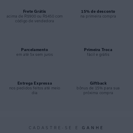
COMPOSIÇÃO
:
84% Poliamida 16% Elastano
Frete Grátis
15% de desconto
acima de R$900 ou R$450 com
na primeira compra
código de vendedora
Parcelamento
Primeira Troca
em até 5x sem juros
fácil e grátis
Entrega Expressa
Giftback
nos pedidos feitos até meio
bônus de 15% para sua
dia
próxima compra
GANHE
CADASTRE-SE E