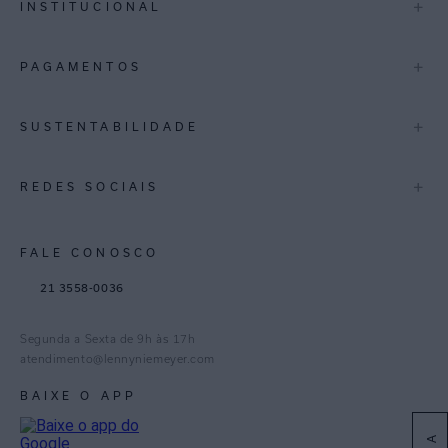
+
INSTITUCIONAL
Trocas e Devoluções
Espirito Santo
Termos de Uso
A Marca
+
PAGAMENTOS
Bahia
Perguntas Frequentes
Lojas
Pernambuco
Personal Shoppper
Multimarcas
+
SUSTENTABILIDADE
Cashback
International
Distrito Federal
Política de Privacidade
Blog Mundo Lenny
Biowear
+
REDES SOCIAIS
Goiás
Trabalhe Conosco
Feito no Brasil
Paraná
Gestão de Cookies
Instagram
FALE CONOSCO
TikTok
21 3558-0036
Facebook
Pinterest
Segunda a Sexta de 9h às 17h
Linkedin
atendimento@lennyniemeyer.com
youtube
BAIXE O APP
Spotify