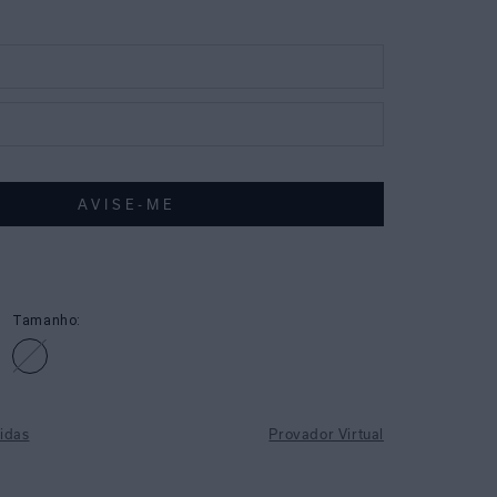
Tamanho:
idas
Provador Virtual