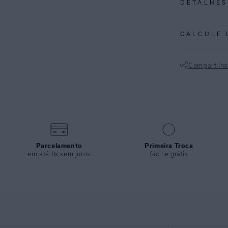
DETALHES
REF:
48100401
CALCULE 
CASCAIS: Uma es
portugueses. É 
Compartilha
combinação de 
Não sei meu CE
Top meia taça r
costas. Confecc
peça é amplamen
modelagem clás
Parcelamento
Primeira Troca
ESPECIFI
em até 8x sem juros
fácil e grátis
COLEÇÃO
:
COMPOSI