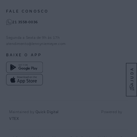
Paraná
Gestão de Cookies
Instagram
FALE CONOSCO
TikTok
21 3558-0036
Facebook
Pinterest
Segunda a Sexta de 9h às 17h
Linkedin
atendimento@lennyniemeyer.com
youtube
BAIXE O APP
Spotify
AJUDA
Quick Digital
Maintained by
Powered by
VTEX