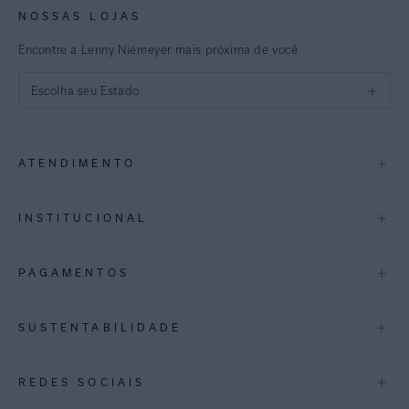
NOSSAS LOJAS
Encontre a Lenny Niemeyer mais próxima de você
Escolha seu Estado
São Paulo
+
ATENDIMENTO
Rio de Janeiro
Minas Gerais
Contato
+
INSTITUCIONAL
Trocas e Devoluções
Espirito Santo
Termos de Uso
A Marca
+
PAGAMENTOS
Bahia
Perguntas Frequentes
Lojas
Pernambuco
Personal Shoppper
Multimarcas
+
SUSTENTABILIDADE
Cashback
International
Distrito Federal
Política de Privacidade
Blog Mundo Lenny
Biowear
+
REDES SOCIAIS
Goiás
Trabalhe Conosco
Feito no Brasil