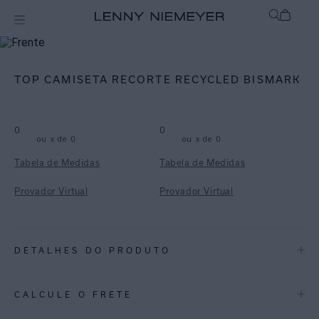
mix-and-match
Top
TOP CAMISETA RECORTE RECYCLED BISMARK
0
0
ou
x de
0
ou
x de
0
Tabela de Medidas
Tabela de Medidas
Provador Virtual
Provador Virtual
DETALHES DO PRODUTO
REF:
48100412.3840
CALCULE O FRETE
Bismark: Uma estampa de folhagens pintadas, trazendo o tom de