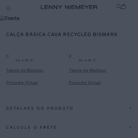
mix-and-match
Bottom
CALÇA BÁSICA CAVA RECYCLED BISMARK
0
0
ou
x de
0
ou
x de
0
Tabela de Medidas
Tabela de Medidas
Provador Virtual
Provador Virtual
DETALHES DO PRODUTO
REF:
48110451.3840
CALCULE O FRETE
Bismark: Uma estampa de folhagens pintadas, trazendo o tom de