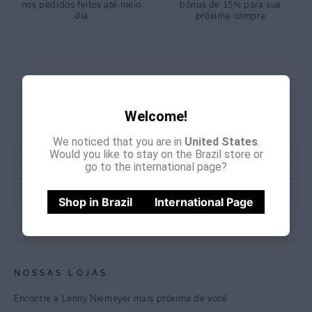
nos pedidos feitos até meio
bônus de 15% para sua
dia
próxima compra
GANHE
CADASTRE-SE E
Welcome!
15% OFF
NA PRIMEIRA COMPRA
*Cupom não acumulativo com outras promoções e descontos
We noticed that you are in
United States
.
Would you like to stay on the Brazil store or
go to the international page?
Shop in Brazil
International Page
CADASTRE-SE
NOSSAS LOJAS
Encontre a Lenny Niemeyer mais próxima de você