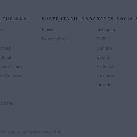
TITUCIONAL
SUSTENTABILIDADE
REDES SOCIAI
ca
Biowear
Instagram
Feito no Brasil
TikTok
marcas
youtube
ational
Spotify
Mundo Lenny
Pinterest
lhe Conosco
Facebook
Linkedin
e Dados
Ltda - CNPJ 07.543.288/0001-90 Estado E