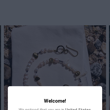
Welcome!
We noticed that you are in
United States
.