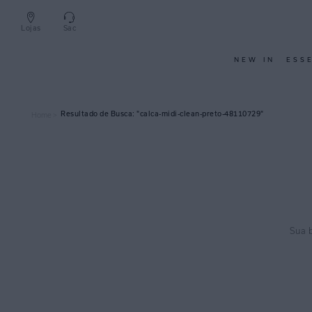
Lojas
Sac
NEW IN
ESS
calca-midi-clean-preto-48110729
Home >