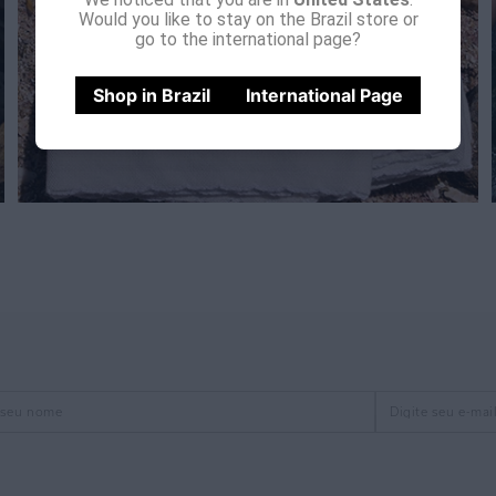
Would you like to stay on the Brazil store or
go to the international page?
Shop in Brazil
International Page