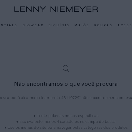
ENTIALS
BIOWEAR
BIQUÍNIS
MAIÔS
ROUPAS
ACES
Não encontramos o que você procura
calca-midi-clean-preto-48110729
● Tente palavras menos específicas
● Escreva pelo menos 4 caracteres no campo de busca
● Use os menus do site para navegar pelas categorias dos produtos