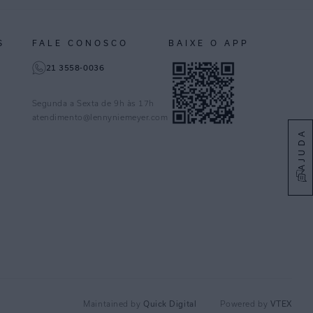
S
FALE CONOSCO
BAIXE O APP
21 3558-0036
Segunda a Sexta de 9h às 17h
atendimento@lennyniemeyer.com
AJUDA
Maintained by
Quick Digital
Powered by
VTEX