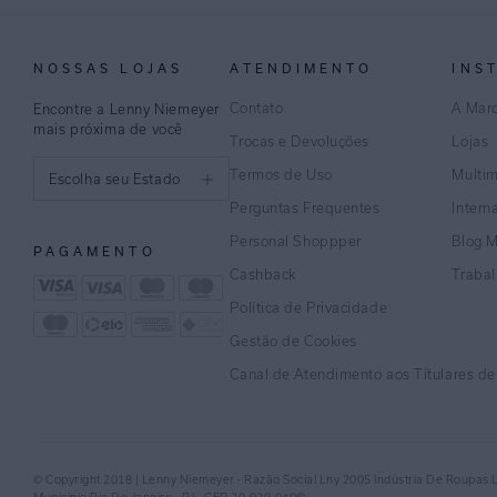
NOSSAS LOJAS
ATENDIMENTO
INS
Contato
A Mar
Encontre a Lenny Niemeyer
mais próxima de você
Trocas e Devoluções
Lojas
Termos de Uso
Multi
Escolha seu Estado
Perguntas Frequentes
Intern
São Paulo
Personal Shoppper
Blog 
PAGAMENTO
Rio de Janeiro
Cashback
Traba
Política de Privacidade
Minas Gerais
Gestão de Cookies
Espírito Santo
Canal de Atendimento aos Títulares d
Bahia
Pernambuco
© Copyright 2018 | Lenny Niemeyer - Razão Social Lny 2005 Indústria De Roupas 
Distrito Federal