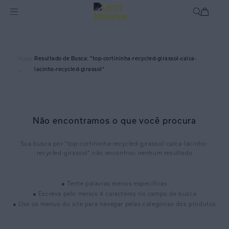
top-cortininha-recycled-girassol-calca-
Home
lacinho-recycled-girassol
>
Não encontramos o que você procura
top-cortininha-recycled-girassol-calca-lacinho-
recycled-girassol
● Tente palavras menos específicas
● Escreva pelo menos 4 caracteres no campo de busca
● Use os menus do site para navegar pelas categorias dos produtos