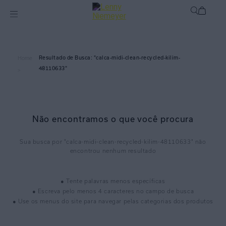
calca-midi-clean-recycled-kilim-
Home
48110633
>
Não encontramos o que você procura
calca-midi-clean-recycled-kilim-48110633
● Tente palavras menos específicas
● Escreva pelo menos 4 caracteres no campo de busca
● Use os menus do site para navegar pelas categorias dos produtos