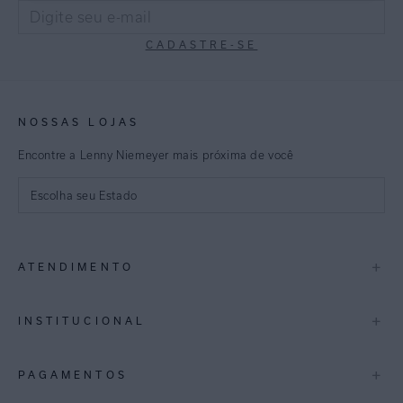
CADASTRE-SE
NOSSAS LOJAS
Encontre a Lenny Niemeyer mais próxima de você
Escolha seu Estado
São Paulo
+
ATENDIMENTO
Rio de Janeiro
Minas Gerais
Contato
+
INSTITUCIONAL
Trocas e Devoluções
Espirito Santo
Termos de Uso
A Marca
+
PAGAMENTOS
Bahia
Perguntas Frequentes
Lojas