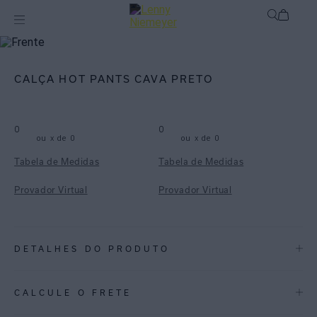
mix-and-match
Bottom
CALÇA HOT PANTS CAVA PRETO
0
0
ou
x de
0
ou
x de
0
Tabela de Medidas
Tabela de Medidas
Provador Virtual
Provador Virtual
DETALHES DO PRODUTO
REF:
48110646.004
CALCULE O FRETE
Preto: Atemporal e elegante, é a cor ideal para compor produções