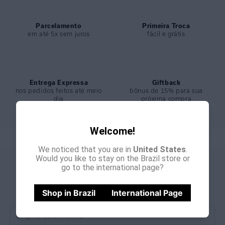
Parcelamento
Primeira Troca
em até 5x sem juros
fácil e grátis
Entrega Expressa
Giftback
nos pedidos feitos até meio
bônus de 15% para sua
dia
próxima compra
Welcome!
We noticed that you are in
United States
.
Would you like to stay on the Brazil store or
go to the international page?
GANHE
CADASTRE-SE E
15% OFF
NA PRIMEIRA COMPRA
Shop in Brazil
International Page
*Cupom não acumulativo com outras promoções e descontos