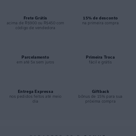
ESPECIFICAÇÕES
COLEÇÃO
:
Inverno 2025
COMPOSIÇÃO
Frete Grátis
:
95% Seda 5% Elastano
15% de desconto
acima de R$900 ou R$450 com
na primeira compra
código de vendedora
Parcelamento
Primeira Troca
em até 5x sem juros
fácil e grátis
Entrega Expressa
Giftback
nos pedidos feitos até meio
bônus de 15% para sua
dia
próxima compra