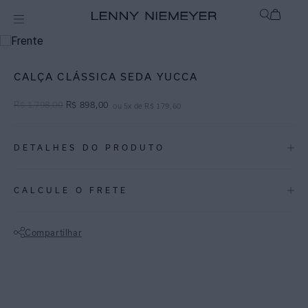
Off
Calças
CALÇA CLÁSSICA SEDA YUCCA
R$
1
.
798
,
00
R$
898
,
00
ou
5
x de
R$
179
,
60
DETALHES DO PRODUTO
REF:
27010255.3878
CALCULE O FRETE
YUCCA: A estampa traz um padrão vibrante e geométrico, inspirado
nas formas das folhas de palmeira.
Compartilhar
Calça de seda com elastano estampada, possui modelagem de cintura
Não sei meu CEP
alta, sem cós e fechamento com zíper invisível na lateral. Proporciona
um visual sofisticado para diferentes combinações.