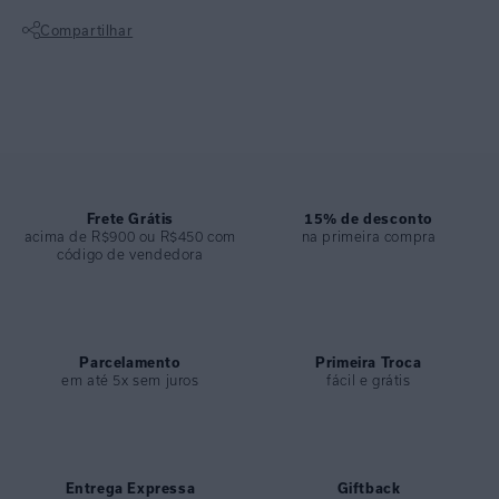
Possui modelagem meia taça com inspiração retro e cobertura média.
Compartilhar
Uma peça versátil que une elegância e funcionalidade, faz um look
charmoso e clássico para ocasiões de praia ou piscina nos dias de
Não sei meu CEP
verão.
ESPECIFICAÇÕES
COLEÇÃO
:
Inverno 2025
COMPOSIÇÃO
:
89% Poliamida 11% Elastano
Frete Grátis
15% de desconto
acima de R$900 ou R$450 com
na primeira compra
código de vendedora
Parcelamento
Primeira Troca
em até 5x sem juros
fácil e grátis
Entrega Expressa
Giftback