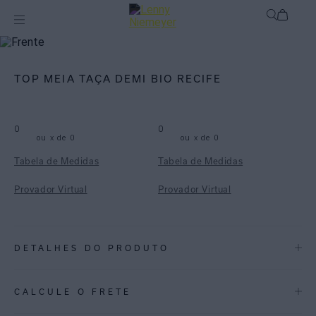
mix-and-match
Top
TOP MEIA TAÇA DEMI BIO RECIFE
0
0
ou
x de
0
ou
x de
0
Tabela de Medidas
Tabela de Medidas
Provador Virtual
Provador Virtual
DETALHES DO PRODUTO
REF:
48100532.3866
CALCULE O FRETE
Top em lycra texturizada biodegradável com proteção uv fpu 50+.