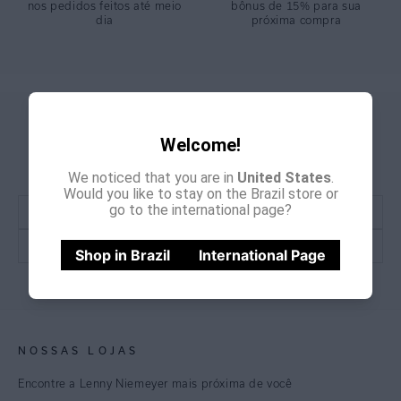
nos pedidos feitos até meio
bônus de 15% para sua
dia
próxima compra
GANHE
CADASTRE-SE E
Welcome!
15% OFF
NA PRIMEIRA COMPRA
*Cupom não acumulativo com outras promoções e descontos
We noticed that you are in
United States
.
Would you like to stay on the Brazil store or
go to the international page?
Shop in Brazil
International Page
CADASTRE-SE
NOSSAS LOJAS
Encontre a Lenny Niemeyer mais próxima de você