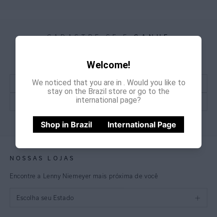
CADASTRE-SE E
GANHE
15% OFF
NA PRIMEIRA COMPRA
*Cupom não acumulativo com outras promoções e descontos
Welcome!
We noticed that you are in
. Would you like to
stay on the Brazil store or go to the
international page?
CADASTRE-SE
Shop in Brazil
International Page
NOSSAS LOJAS
Encontre a Lenny Niemeyer mais próxima de você
Escolha seu Estado