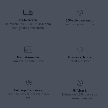
peça ainda mais exclusiva, além do design moderno e próprio para
ocasiões especiais que exigem estilo es sofisticação.
ESPECIFICAÇÕES
Frete Grátis
15% de desconto
acima de R$900 ou R$450 com
COLEÇÃO
:
Inverno 2025
na primeira compra
código de vendedora
COMPOSIÇÃO
:
100% Seda
Parcelamento
Primeira Troca
em até 5x sem juros
fácil e grátis
Entrega Expressa
Giftback
nos pedidos feitos até meio
bônus de 15% para sua
dia
próxima compra