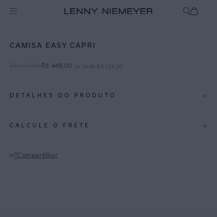
Off
Blusas / Camisas
CAMISA EASY CAPRI
R$
898
,
00
R$
448
,
00
ou
2
x de
R$
224
,
00
DETALHES DO PRODUTO
REF:
27040285.3889
CALCULE O FRETE
CAPRI: A estampa combina formas abstratas em tons neutros em
cima de fundo jabuticaba, proporcionando em visual contemporâneo.
Compartilhar
Camisa ampla em cambraia de linho com viscose, possui
Não sei meu CEP
abotoamento frontal, manga comprida com punho, pala costas,
modelagem confortável e barra arredondada nas laterais. Garante
elegância e conforto, sendo uma escolha atemporal para
composições do dia a dia, combinando perfeitamente com diferentes