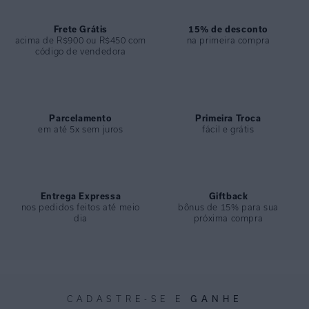
produções, adicionando um toque de sofisticação com ar criativo.
Frete Grátis
15% de desconto
ESPECIFICAÇÕES
acima de R$900 ou R$450 com
na primeira compra
código de vendedora
COLEÇÃO
:
Inverno 2025
COMPOSIÇÃO
:
75%viscose 25% Linho
Parcelamento
Primeira Troca
em até 5x sem juros
fácil e grátis
Entrega Expressa
Giftback
nos pedidos feitos até meio
bônus de 15% para sua
dia
próxima compra
CADASTRE-SE E
GANHE