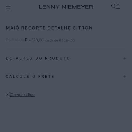
Off
Maiôs
MAIÔ RECORTE DETALHE CITRON
R$
598
,
00
R$
328
,
00
ou
2
x de
R$
164
,
00
DETALHES DO PRODUTO
REF:
48020396.062
CALCULE O FRETE
CITRON: Tom vibrante de verde limão para looks que pedem
luminosidade.
Compartilhar
Maiô recorte em lycra texturizada, possui camiseta com decote clean,
Não sei meu CEP
recorte na lateral e detalhe meia argola de metal em banho níquel
escovado. Seu design com recortes propõe um visual criativo e
descontraído, ideal para quem gosta da proposta jovem e moderna
para nos dias de verão.