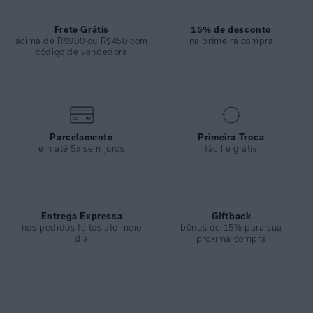
ESPECIFICAÇÕES
Frete Grátis
15% de desconto
acima de R$900 ou R$450 com
na primeira compra
COLEÇÃO
:
Inverno 2025
código de vendedora
COMPOSIÇÃO
:
94,2%poliamida 5,8%elastano
Parcelamento
Primeira Troca
em até 5x sem juros
fácil e grátis
Entrega Expressa
Giftback
nos pedidos feitos até meio
bônus de 15% para sua
dia
próxima compra