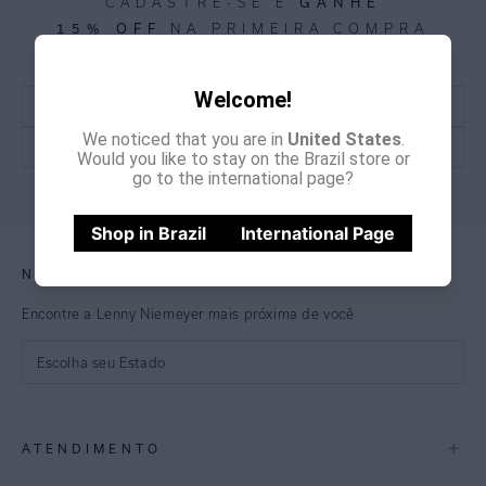
CADASTRE-SE E
GANHE
15% OFF
NA PRIMEIRA COMPRA
*Cupom não acumulativo com outras promoções e descontos
Welcome!
We noticed that you are in
United States
.
Would you like to stay on the Brazil store or
go to the international page?
CADASTRE-SE
Shop in Brazil
International Page
NOSSAS LOJAS
Encontre a Lenny Niemeyer mais próxima de você
Escolha seu Estado
São Paulo
+
ATENDIMENTO
Rio de Janeiro