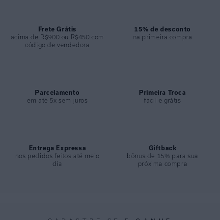
COMPOSIÇÃO
:
38% Poliester 24% Poliamida 19% Acrilico
19% Viscose
Frete Grátis
15% de desconto
acima de R$900 ou R$450 com
na primeira compra
código de vendedora
Parcelamento
Primeira Troca
em até 5x sem juros
fácil e grátis
Entrega Expressa
Giftback
nos pedidos feitos até meio
bônus de 15% para sua
dia
próxima compra